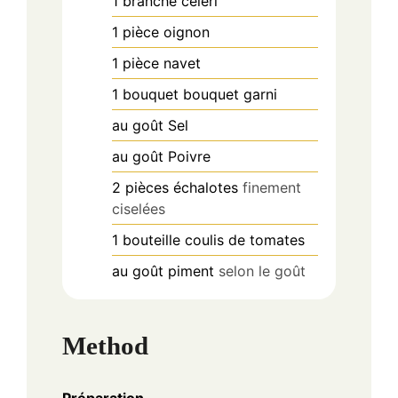
1
branche
céleri
1
pièce
oignon
1
pièce
navet
1
bouquet
bouquet garni
au goût
Sel
au goût
Poivre
2
pièces
échalotes
finement
ciselées
1
bouteille
coulis de tomates
au goût
piment
selon le goût
Method