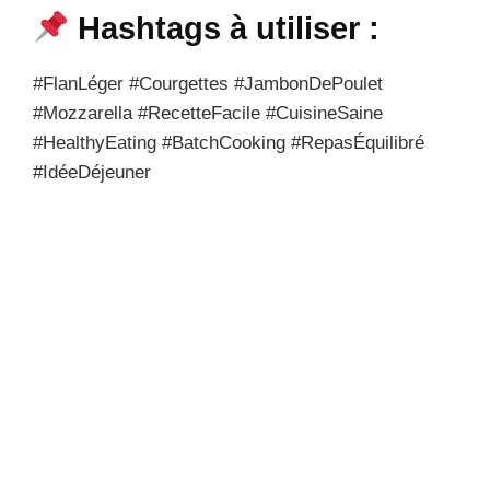
Hashtags à utiliser :
#FlanLéger #Courgettes #JambonDePoulet
#Mozzarella #RecetteFacile #CuisineSaine
#HealthyEating #BatchCooking #RepasÉquilibré
#IdéeDéjeuner