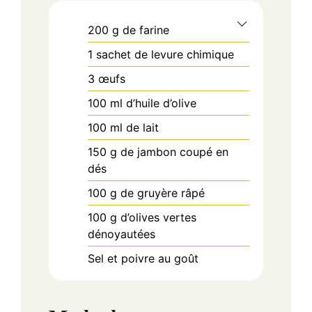
200
g
de farine
1
sachet de levure chimique
3
œufs
100
ml
d’huile d’olive
100
ml
de lait
150
g
de jambon coupé en
dés
100
g
de gruyère râpé
100
g
d’olives vertes
dénoyautées
Sel et poivre au goût