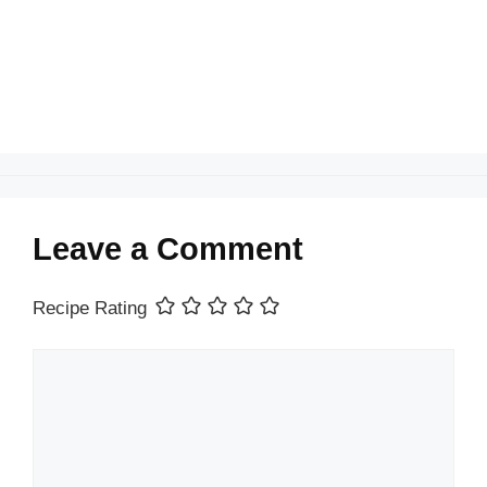
o
p
k
Leave a Comment
Recipe Rating
Comment