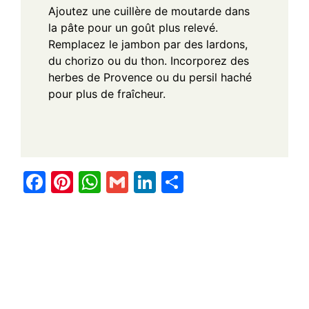
Ajoutez une cuillère de moutarde dans
la pâte pour un goût plus relevé.
Remplacez le jambon par des lardons,
du chorizo ou du thon.
Incorporez des
herbes de Provence ou du persil haché
pour plus de fraîcheur.
F
Pi
W
G
Li
S
a
nt
h
m
n
h
c
er
at
ail
k
ar
e
e
s
e
e
b
st
A
dI
o
p
n