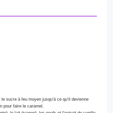
 le sucre à feu moyen jusqu’à ce qu’il devienne
n pour faire le caramel.
ré, le lait évaporé, les oeufs et l’extrait de vanille.