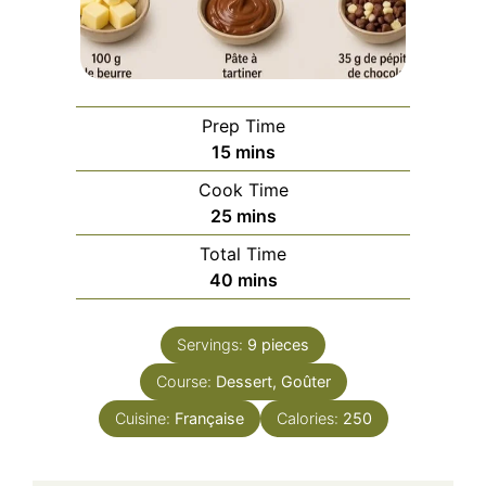
Prep Time
minutes
15
mins
Cook Time
minutes
25
mins
Total Time
minutes
40
mins
Servings:
9
pieces
Course:
Dessert, Goûter
Cuisine:
Française
Calories:
250