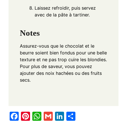
Laissez refroidir, puis servez
avec de la pâte à tartiner.
Notes
Assurez-vous que le chocolat et le
beurre soient bien fondus pour une belle
texture et ne pas trop cuire les blondies.
Pour plus de saveur, vous pouvez
ajouter des noix hachées ou des fruits
secs.
F
Pi
W
G
Li
S
a
nt
h
m
n
h