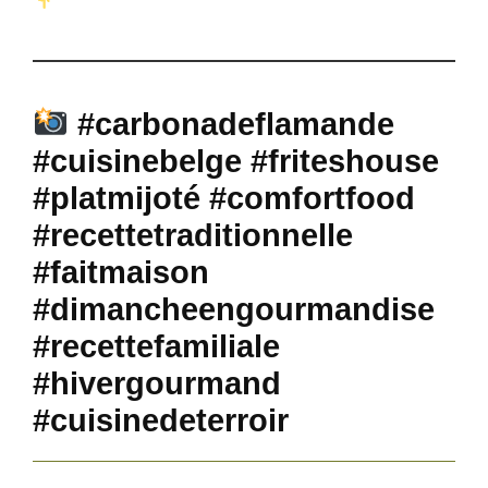
#carbonadeflamande
#cuisinebelge #friteshouse
#platmijoté #comfortfood
#recettetraditionnelle
#faitmaison
#dimancheengourmandise
#recettefamiliale
#hivergourmand
#cuisinedeterroir