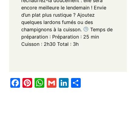
réchauffez-la doucement : elle sera
encore meilleure le lendemain !
Envie
d’un plat plus rustique ? Ajoutez
quelques lardons fumés ou des
champignons à la cuisson.
Temps de
préparation :
Préparation : 25 min
Cuisson : 2h30
Total : 3h
F
Pi
W
G
Li
S
a
nt
h
m
n
h
c
er
at
ail
k
ar
e
e
s
e
e
b
st
A
dI
o
p
n