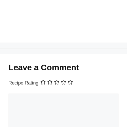
o
p
k
Leave a Comment
Recipe Rating
Comment