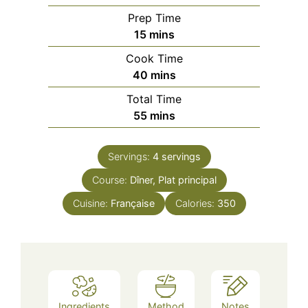
Prep Time
minutes
15
mins
Cook Time
minutes
40
mins
Total Time
minutes
55
mins
Servings:
4
servings
Course:
Dîner, Plat principal
Cuisine:
Française
Calories:
350
Ingredients
Method
Notes