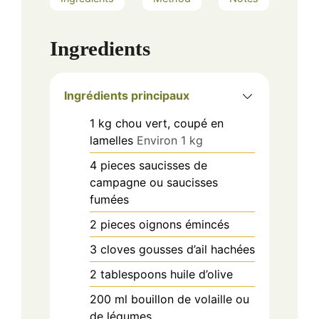
Ingredients
Ingrédients principaux
1
kg
chou vert, coupé en
lamelles
Environ 1 kg
4
pieces
saucisses de
campagne ou saucisses
fumées
2
pieces
oignons émincés
3
cloves
gousses d’ail hachées
2
tablespoons
huile d’olive
200
ml
bouillon de volaille ou
de légumes