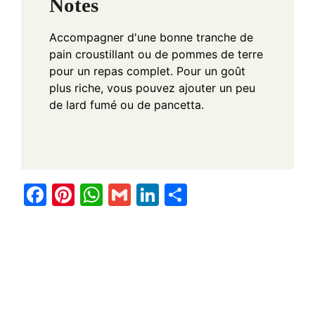
Notes
Accompagner d'une bonne tranche de
pain croustillant ou de pommes de terre
pour un repas complet. Pour un goût
plus riche, vous pouvez ajouter un peu
de lard fumé ou de pancetta.
F
Pi
W
G
Li
S
a
nt
h
m
n
h
c
er
at
ail
k
ar
e
e
s
e
e
b
st
A
dI
o
p
n