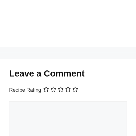
o
p
k
Leave a Comment
Recipe Rating
Comment