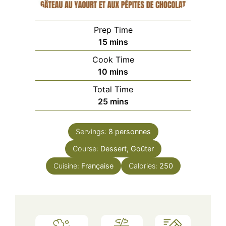
Prep Time
minutes
15
mins
Cook Time
minutes
10
mins
Total Time
minutes
25
mins
Servings:
8
personnes
Course:
Dessert, Goûter
Cuisine:
Française
Calories:
250