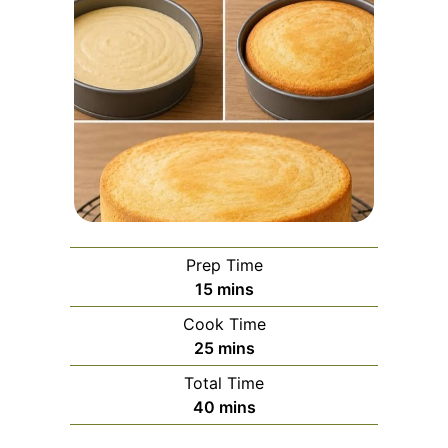
Prep Time
minutes
15
mins
Cook Time
minutes
25
mins
Total Time
minutes
40
mins