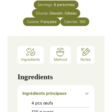
Servings:
8
personnes
Course:
Dessert, Gâteau
Cuisine:
Française
Calories:
150
Ingredients
Method
Notes
Ingredients
Ingrédients principaux
4
pcs
œufs
120
g
sucre