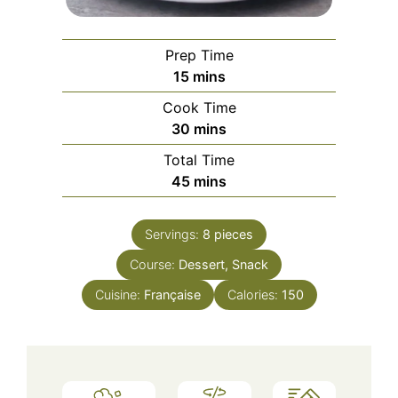
Prep Time
minutes
15
mins
Cook Time
minutes
30
mins
Total Time
minutes
45
mins
Servings:
8
pieces
Course:
Dessert, Snack
Cuisine:
Française
Calories:
150