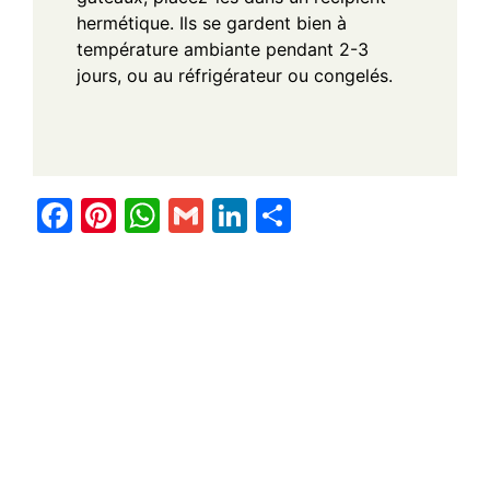
hermétique. Ils se gardent bien à
température ambiante pendant 2-3
jours, ou au réfrigérateur ou congelés.
F
Pi
W
G
Li
S
a
nt
h
m
n
h
c
er
at
ail
k
ar
e
e
s
e
e
b
st
A
dI
o
p
n
o
p
k