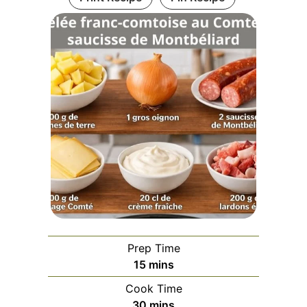
Prep Time
minutes
15
mins
Cook Time
minutes
30
mins