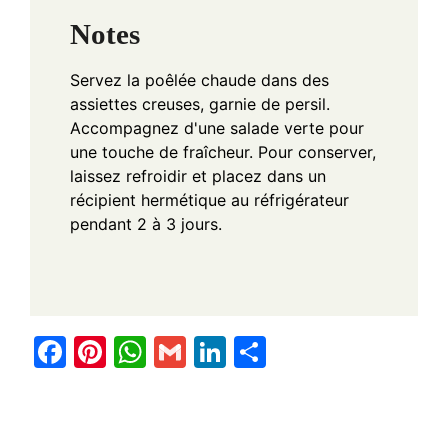
Notes
Servez la poêlée chaude dans des
assiettes creuses, garnie de persil.
Accompagnez d'une salade verte pour
une touche de fraîcheur. Pour conserver,
laissez refroidir et placez dans un
récipient hermétique au réfrigérateur
pendant 2 à 3 jours.
F
Pi
W
G
Li
S
a
nt
h
m
n
h
c
er
at
ail
k
ar