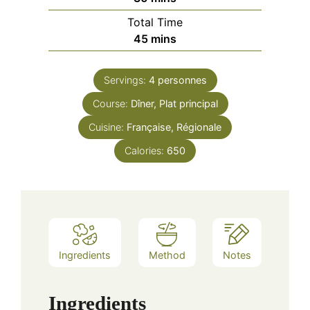
Total Time
minutes
45
mins
Servings:
4
personnes
Course:
Dîner, Plat principal
Cuisine:
Française, Régionale
Calories:
650
Ingredients
Method
Notes
Ingredients