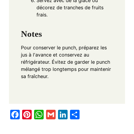
Servez avec de la glace ou
décorez de tranches de fruits
frais.
Notes
Pour conserver le punch, préparez les
jus à l'avance et conservez au
réfrigérateur. Évitez de garder le punch
mélangé trop longtemps pour maintenir
sa fraîcheur.
F
Pi
W
G
Li
S
a
nt
h
m
n
h
c
er
at
ail
k
ar