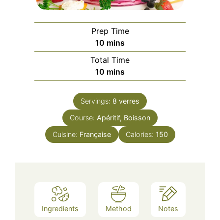
Prep Time
minutes
10
mins
Total Time
minutes
10
mins
Servings:
8
verres
Course:
Apéritif, Boisson
Cuisine:
Française
Calories:
150
Ingredients
Method
Notes