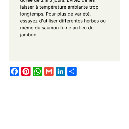
durée de 2 à 3 jours. Évitez de les
laisser à température ambiante trop
longtemps. Pour plus de variété,
essayez d'utiliser différentes herbes ou
même du saumon fumé au lieu du
jambon.
F
Pi
W
G
Li
S
a
nt
h
m
n
h
c
er
at
ail
k
ar
e
e
s
e
e
b
st
A
dI
o
p
n
o
p