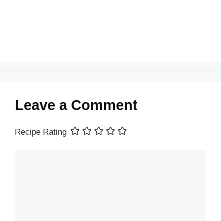
k
Leave a Comment
Recipe Rating
Comment