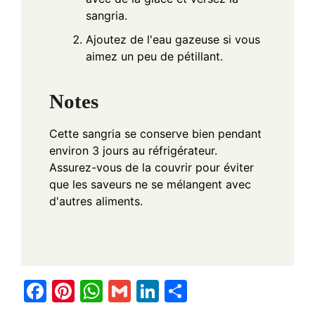
sangria.
Ajoutez de l'eau gazeuse si vous
aimez un peu de pétillant.
Notes
Cette sangria se conserve bien pendant
environ 3 jours au réfrigérateur.
Assurez-vous de la couvrir pour éviter
que les saveurs ne se mélangent avec
d'autres aliments.
F
Pi
W
G
Li
S
a
nt
h
m
n
h