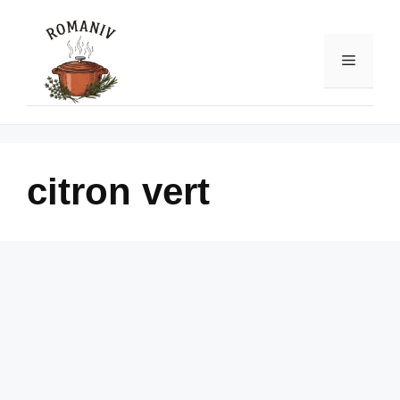
Skip
to
content
Menu
citron vert