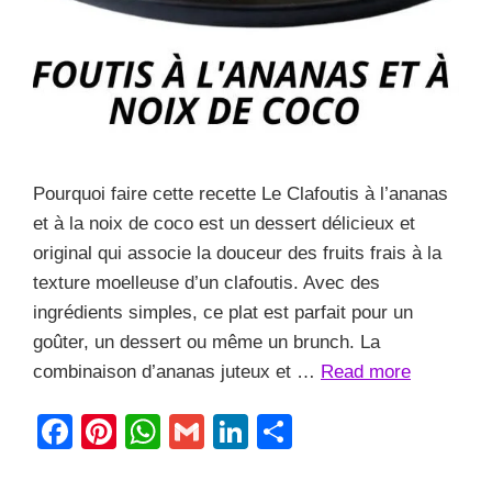
Pourquoi faire cette recette Le Clafoutis à l’ananas
et à la noix de coco est un dessert délicieux et
original qui associe la douceur des fruits frais à la
texture moelleuse d’un clafoutis. Avec des
ingrédients simples, ce plat est parfait pour un
goûter, un dessert ou même un brunch. La
combinaison d’ananas juteux et …
Read more
F
Pi
W
G
Li
S
a
nt
h
m
n
h