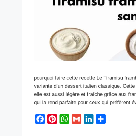
pourquoi faire cette recette Le Tiramisu fra
variante d’un dessert italien classique. Cett
elle est aussi légère et fraîche grâce aux fr
qui la rend parfaite pour ceux qui préfèrent 
F
Pi
W
G
Li
S
a
nt
h
m
n
h