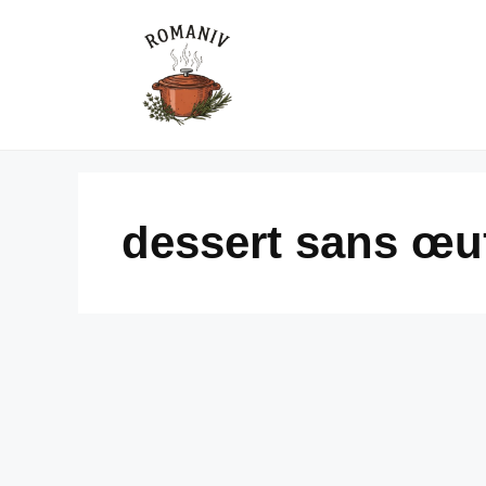
Skip
to
content
dessert sans œu