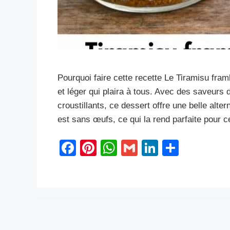
Pourquoi faire cette recette Le Tiramisu fra
et léger qui plaira à tous. Avec des saveurs
croustillants, ce dessert offre une belle alter
est sans œufs, ce qui la rend parfaite pour 
F
Pi
W
G
Li
S
a
nt
h
m
n
h
c
er
at
ail
k
ar
e
e
s
e
e
b
st
A
dI
o
p
n