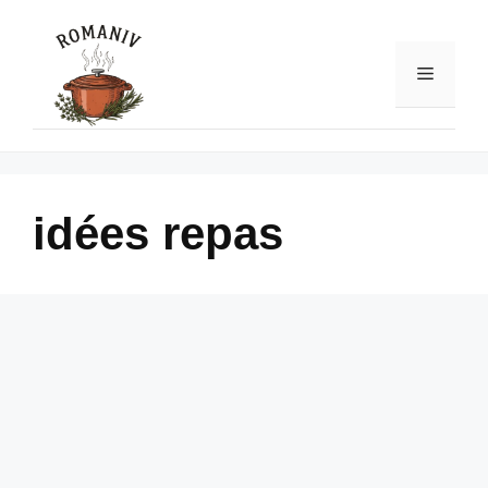
Skip
to
content
Menu
idées repas