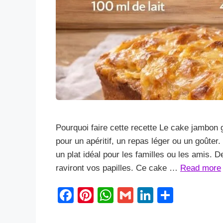
Pourquoi faire cette recette Le cake jambon 
pour un apéritif, un repas léger ou un goûter.
un plat idéal pour les familles ou les amis. 
raviront vos papilles. Ce cake …
Read more
F
Pi
W
G
Li
S
a
nt
h
m
n
h