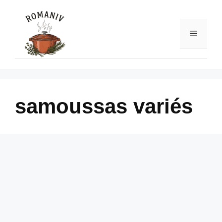
Skip
to
content
Menu
samoussas variés