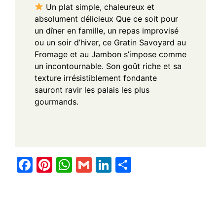
Un plat simple, chaleureux et
absolument délicieux
Que ce soit pour
un dîner en famille, un repas improvisé
ou un soir d’hiver, ce Gratin Savoyard au
Fromage et au Jambon s’impose comme
un incontournable. Son goût riche et sa
texture irrésistiblement fondante
sauront ravir les palais les plus
gourmands.
F
Pi
W
G
Li
S
a
nt
h
m
n
h
c
er
at
ail
k
ar
e
e
s
e
e