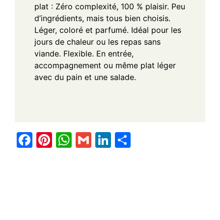
plat :
Zéro complexité, 100 % plaisir. Peu
d’ingrédients, mais tous bien choisis.
Léger, coloré et parfumé. Idéal pour les
jours de chaleur ou les repas sans
viande.
Flexible. En entrée,
accompagnement ou même plat léger
avec du pain et une salade.
F
Pi
W
G
Li
S
a
nt
h
m
n
h
c
er
at
ail
k
ar
e
e
s
e
e
b
st
A
dI
o
p
n