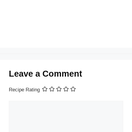
o
p
k
Leave a Comment
Recipe Rating
Comment