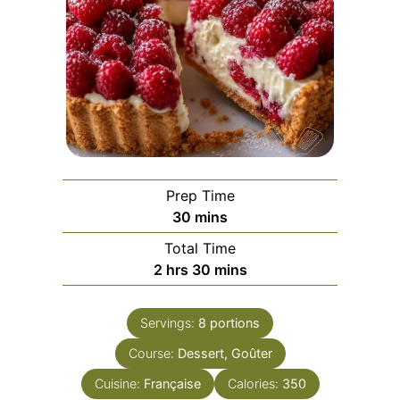
Prep Time
minutes
30
mins
Total Time
hours
minutes
2
hrs
30
mins
Servings:
8
portions
Course:
Dessert, Goûter
Cuisine:
Française
Calories:
350