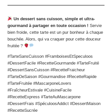
Un dessert sans cuisson, simple et ultra-
gourmand à partager en toute occasion !
Servie
bien froide, cette tarte est un pur bonheur à chaque
bouchée. Alors, qui va craquer pour cette douceur
fruitée ?
#TarteSansCuisson #FramboisesEtSpeculoos
#DessertFacile #RecetteGourmande #TarteFruité
#DessertSansCuisson #RecetteFraicheur
#TarteDeSaison #Gourmandise #RecetteRapide
#TarteFruitée #MascarponeLovers
#FraîcheurEstivale #CuisineFacile
#RecetteExpress #TarteAuMascarpone
#DessertFrais #SpéculoosAddict #DessertMaison
#RecetteSucrée