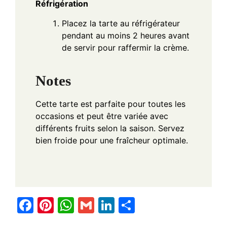
Réfrigération
Placez la tarte au réfrigérateur
pendant au moins 2 heures avant
de servir pour raffermir la crème.
Notes
Cette tarte est parfaite pour toutes les
occasions et peut être variée avec
différents fruits selon la saison. Servez
bien froide pour une fraîcheur optimale.
F
Pi
W
G
Li
S
a
nt
h
m
n
h