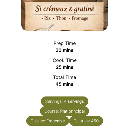
Prep Time
minutes
20
mins
Cook Time
minutes
25
mins
Total Time
minutes
45
mins
Servings:
4
servings
Course:
Plat principal
Cuisine:
Française
Calories:
450