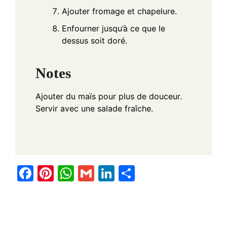
Ajouter fromage et chapelure.
Enfourner jusqu’à ce que le
dessus soit doré.
Notes
Ajouter du maïs pour plus de douceur.
Servir avec une salade fraîche.
F
Pi
W
G
Li
S
a
nt
h
m
n
h
c
er
at
ail
k
ar
e
e
s
e
e