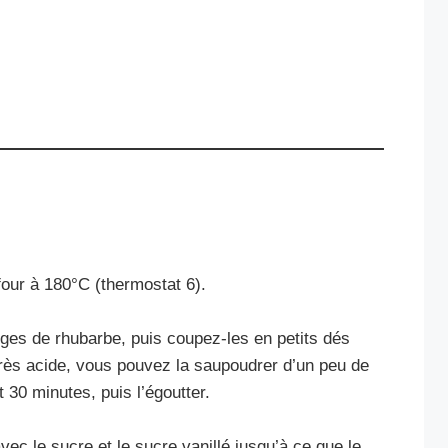
our à 180°C (thermostat 6).
iges de rhubarbe, puis coupez-les en petits dés
très acide, vous pouvez la saupoudrer d’un peu de
 30 minutes, puis l’égoutter.
vec le sucre et le sucre vanillé jusqu’à ce que le