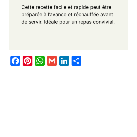
Cette recette facile et rapide peut être
préparée à l’avance et réchauffée avant
de servir. Idéale pour un repas convivial.
F
Pi
W
G
Li
S
a
nt
h
m
n
h
c
er
at
ail
k
ar
e
e
s
e
e
b
st
A
dI
o
p
n
o
p
k