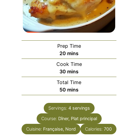
Prep Time
minutes
20
mins
Cook Time
minutes
30
mins
Total Time
minutes
50
mins
Servings:
4
servings
Course:
Dîner, Plat principal
Cuisine:
Française, Nord
Calories:
700