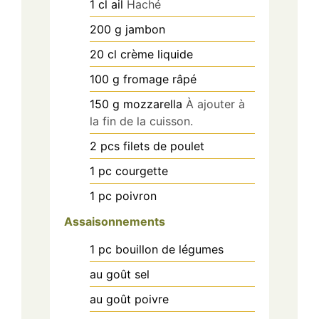
1
cl
ail
Haché
200
g
jambon
20
cl
crème liquide
100
g
fromage râpé
150
g
mozzarella
À ajouter à
la fin de la cuisson.
2
pcs
filets de poulet
1
pc
courgette
1
pc
poivron
Assaisonnements
1
pc
bouillon de légumes
au goût
sel
au goût
poivre