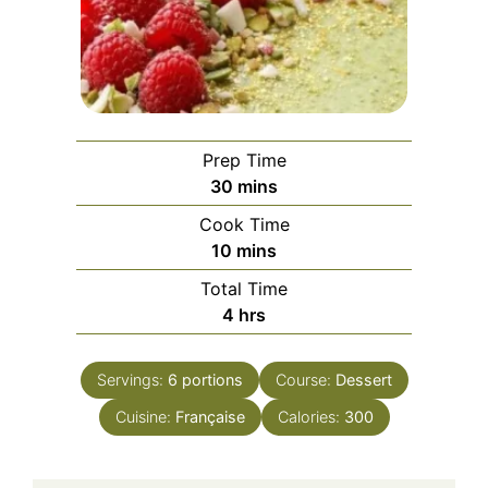
Prep Time
minutes
30
mins
Cook Time
minutes
10
mins
Total Time
hours
4
hrs
Servings:
6
portions
Course:
Dessert
Cuisine:
Française
Calories:
300