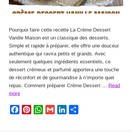
Pourquoi faire cette recette La Crème Dessert
Vanille Maison est un classique des desserts.
Simple et rapide à préparer, elle offre une douceur
authentique qui ravira petits et grands. Avec
seulement quelques ingrédients essentiels, ce
dessert crémeux et parfumé apportera une touche
de réconfort et de gourmandise à n’importe quel
repas. Comment préparer Crème Dessert …
Read
more
F
Pi
W
G
Li
S
a
nt
h
m
n
h
c
er
at
ail
k
ar