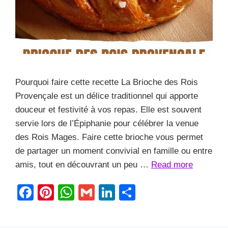
Pourquoi faire cette recette La Brioche des Rois
Provençale est un délice traditionnel qui apporte
douceur et festivité à vos repas. Elle est souvent
servie lors de l’Épiphanie pour célébrer la venue
des Rois Mages. Faire cette brioche vous permet
de partager un moment convivial en famille ou entre
amis, tout en découvrant un peu …
Read more
F
Pi
W
G
Li
S
a
nt
h
m
n
h
c
er
at
ail
k
ar