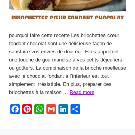
pourquoi faire cette recette Les briochettes cœur
fondant chocolat sont une délicieuse façon de
satisfaire vos envies de douceur. Elles apportent
une touche de gourmandise à vos petits déjeuners
ou goûters. La combinaison de la brioche moelleuse
avec le chocolat fondant à l’intérieur est tout
simplement irrésistible. En plus, préparer ces
briochettes à la maison …
Read more
F
Pi
W
G
Li
S
a
nt
h
m
n
h
c
er
at
ail
k
ar