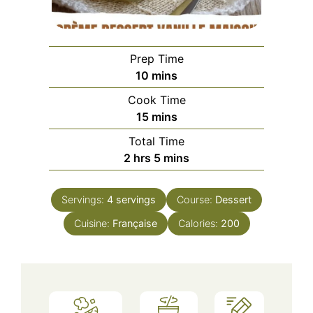
Prep Time
minutes
10
mins
Cook Time
minutes
15
mins
Total Time
hours
minutes
2
hrs
5
mins
Servings:
4
servings
Course:
Dessert
Cuisine:
Française
Calories:
200