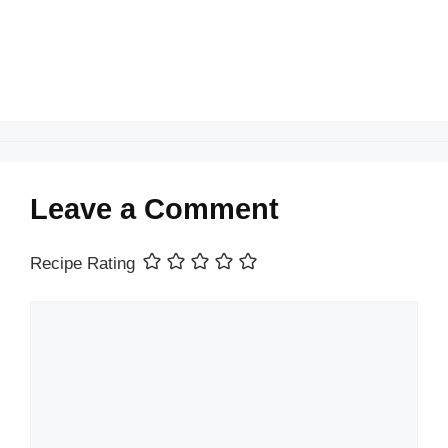
k
Leave a Comment
Recipe Rating
Comment