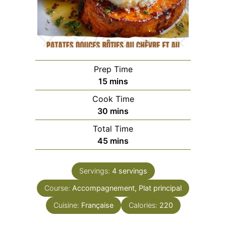
Prep Time
minutes
15
mins
Cook Time
minutes
30
mins
Total Time
minutes
45
mins
Servings:
4
servings
Course:
Accompagnement, Plat principal
Cuisine:
Française
Calories:
220