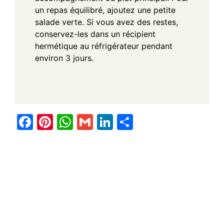
un repas équilibré, ajoutez une petite
salade verte. Si vous avez des restes,
conservez-les dans un récipient
hermétique au réfrigérateur pendant
environ 3 jours.
F
Pi
W
G
Li
S
a
nt
h
m
n
h
c
er
at
ail
k
ar
e
e
s
e
e
b
st
A
dI
o
p
n
o
p