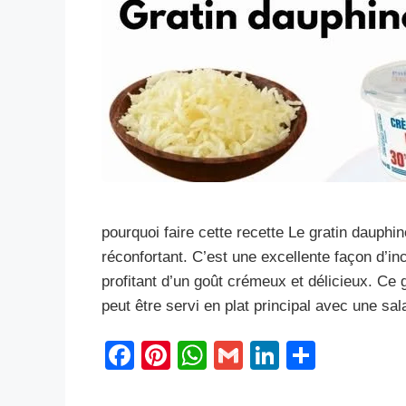
pourquoi faire cette recette Le gratin dauphi
réconfortant. C’est une excellente façon d’i
profitant d’un goût crémeux et délicieux. Ce
peut être servi en plat principal avec une
F
Pi
W
G
Li
S
a
nt
h
m
n
h