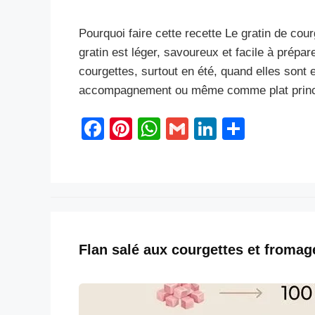
Pourquoi faire cette recette Le gratin de cour
gratin est léger, savoureux et facile à prépar
courgettes, surtout en été, quand elles sont 
accompagnement ou même comme plat principa
F
Pi
W
G
Li
S
a
nt
h
m
n
h
c
er
at
ail
k
ar
e
e
s
e
e
b
st
A
dI
o
p
n
Flan salé aux courgettes et fromag
o
p
k