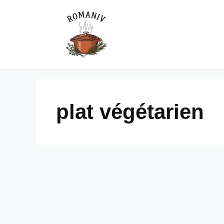
Skip
to
content
plat végétarien