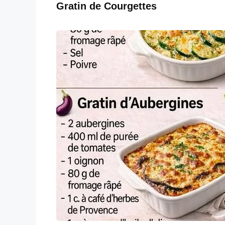
Gratin de Courgettes
o
p
k