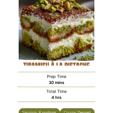
Prep Time
minutes
30
mins
Total Time
hours
4
hrs
Servings:
6
portions
Course:
Dessert