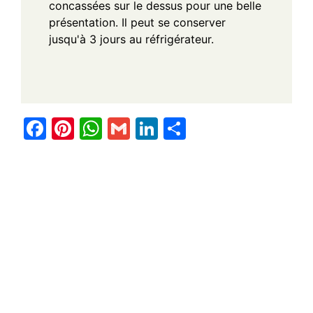
concassées sur le dessus pour une belle
présentation. Il peut se conserver
jusqu'à 3 jours au réfrigérateur.
F
Pi
W
G
Li
S
a
nt
h
m
n
h
c
er
at
ail
k
ar
e
e
s
e
e
b
st
A
dI
o
p
n
o
p
k