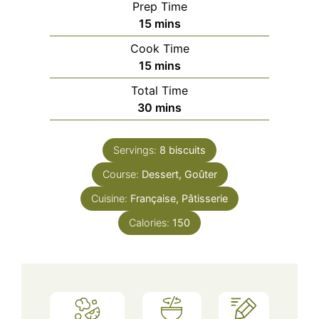
Prep Time
minutes
15
mins
Cook Time
minutes
15
mins
Total Time
minutes
30
mins
Servings:
8
biscuits
Course:
Dessert, Goûter
Cuisine:
Française, Pâtisserie
Calories:
150