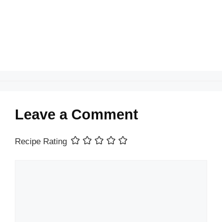
o
p
k
Leave a Comment
Recipe Rating
Comment