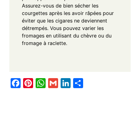
Assurez-vous de bien sécher les
courgettes après les avoir râpées pour
éviter que les cigares ne deviennent
détrempés. Vous pouvez varier les
fromages en utilisant du chèvre ou du
fromage à raclette.
F
Pi
W
G
Li
S
a
nt
h
m
n
h
c
er
at
ail
k
ar
e
e
s
e
e
b
st
A
dI
o
p
n