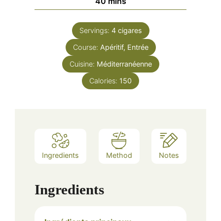
minutes
40
mins
Servings:
4
cigares
Course:
Apéritif, Entrée
Cuisine:
Méditerranéenne
Calories:
150
Ingredients
Method
Notes
Ingredients