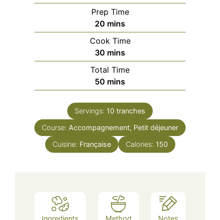
Prep Time
minutes
20
mins
Cook Time
minutes
30
mins
Total Time
minutes
50
mins
Servings:
10
tranches
Course:
Accompagnement, Petit déjeuner
Cuisine:
Française
Calories:
150
Ingredients
Method
Notes