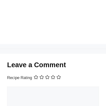
o
p
n
o
p
k
Leave a Comment
Recipe Rating
Comment