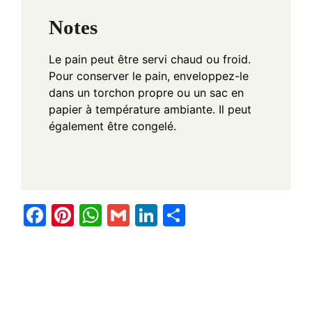
Notes
Le pain peut être servi chaud ou froid.
Pour conserver le pain, enveloppez-le
dans un torchon propre ou un sac en
papier à température ambiante. Il peut
également être congelé.
F
Pi
W
G
Li
S
a
nt
h
m
n
h
c
er
at
ail
k
ar
e
e
s
e
e
b
st
A
dI