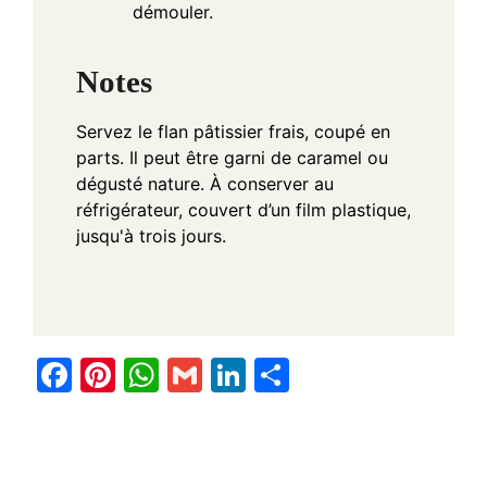
démouler.
Notes
Servez le flan pâtissier frais, coupé en
parts. Il peut être garni de caramel ou
dégusté nature. À conserver au
réfrigérateur, couvert d’un film plastique,
jusqu'à trois jours.
F
Pi
W
G
Li
S
a
nt
h
m
n
h
c
er
at
ail
k
ar
e
e
s
e
e