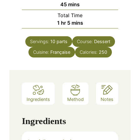
minutes
45
mins
Total Time
hour
minutes
1
hr
5
mins
Servings:
10
parts
Course:
Dessert
Cuisine:
Française
Calories:
250
Ingredients
Method
Notes
Ingredients