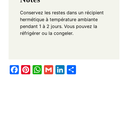
Conservez les restes dans un récipient
hermétique à température ambiante
pendant 1 à 2 jours. Vous pouvez la
réfrigérer ou la congeler.
F
Pi
W
G
Li
S
a
nt
h
m
n
h
c
er
at
ail
k
ar
e
e
s
e
e
b
st
A
dI
o
p
n
o
p