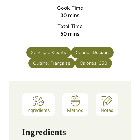
Cook Time
minutes
30
mins
Total Time
minutes
50
mins
Servings:
8
parts
Course:
Dessert
Cuisine:
Française
Calories:
350
Ingredients
Method
Notes
Ingredients