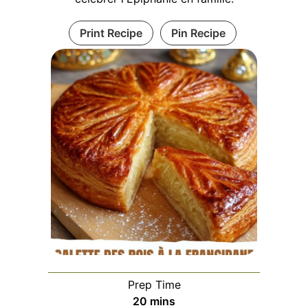
Print Recipe
Pin Recipe
Prep Time
minutes
20
mins