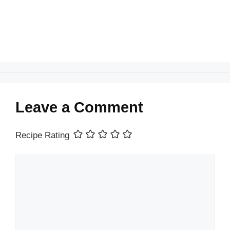
k
Leave a Comment
Recipe Rating
Comment