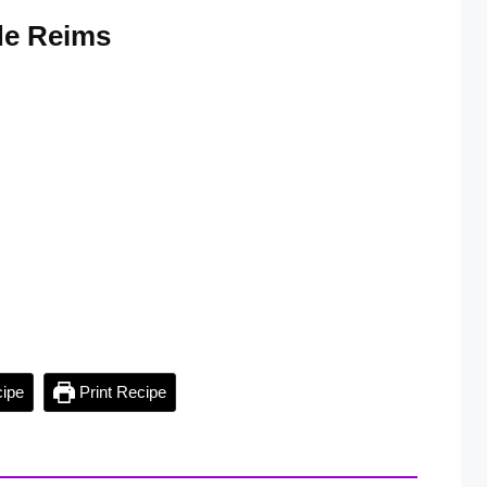
de Reims
ipe
Print Recipe