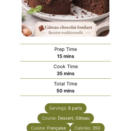
Prep Time
minutes
15
mins
Cook Time
minutes
35
mins
Total Time
minutes
50
mins
Servings:
8
parts
Course:
Dessert, Gâteau
Cuisine:
Française
Calories:
350