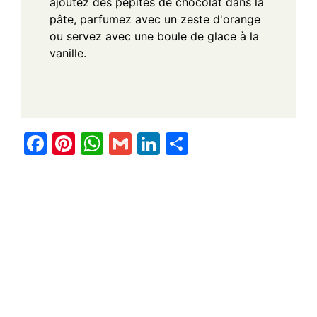
ajoutez des pépites de chocolat dans la
pâte, parfumez avec un zeste d'orange
ou servez avec une boule de glace à la
vanille.
F
Pi
W
G
Li
S
a
nt
h
m
n
h
c
er
at
ail
k
ar
e
e
s
e
e
b
st
A
dI
o
p
n
o
p
k