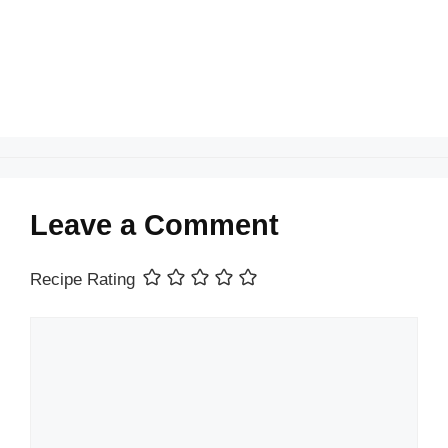
o
p
k
Leave a Comment
Recipe Rating
Comment