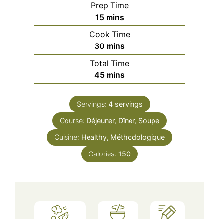
Prep Time
minutes
15
mins
Cook Time
minutes
30
mins
Total Time
minutes
45
mins
Servings:
4
servings
Course:
Déjeuner, Dîner, Soupe
Cuisine:
Healthy, Méthodologique
Calories:
150