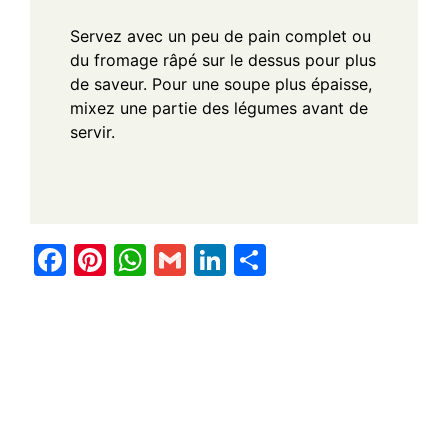
Servez avec un peu de pain complet ou
du fromage râpé sur le dessus pour plus
de saveur. Pour une soupe plus épaisse,
mixez une partie des légumes avant de
servir.
F
Pi
W
G
Li
S
a
nt
h
m
n
h
c
er
at
ail
k
ar
e
e
s
e
e
b
st
A
dI
o
p
n