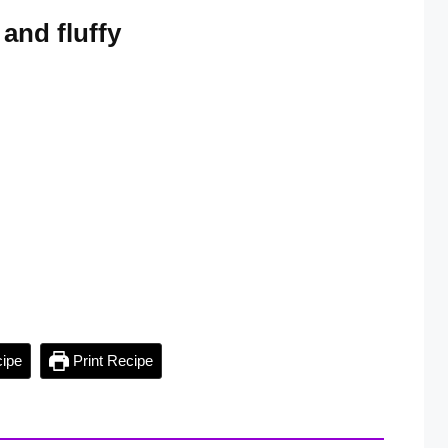
 and fluffy
ipe
Print Recipe