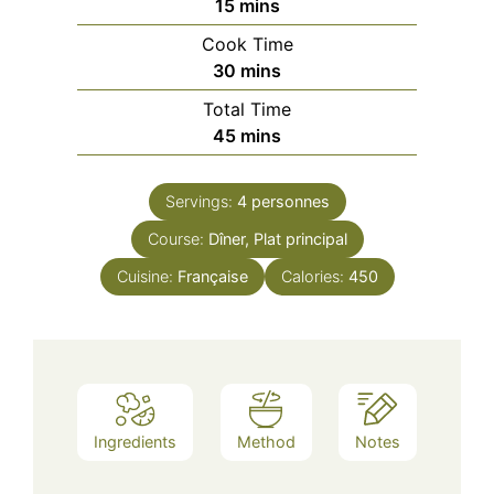
minutes
15
mins
Cook Time
minutes
30
mins
Total Time
minutes
45
mins
Servings:
4
personnes
Course:
Dîner, Plat principal
Cuisine:
Française
Calories:
450
Ingredients
Method
Notes