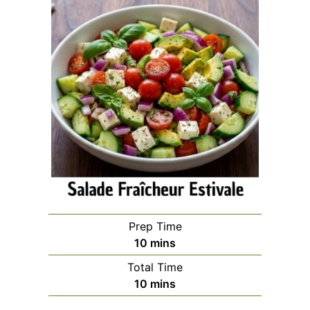
Prep Time
minutes
10
mins
Total Time
minutes
10
mins