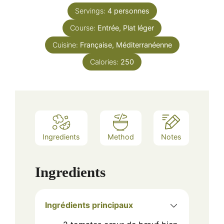
Servings:
4
personnes
Course:
Entrée, Plat léger
Cuisine:
Française, Méditerranéenne
Calories:
250
Ingredients
Method
Notes
Ingredients
Ingrédients principaux