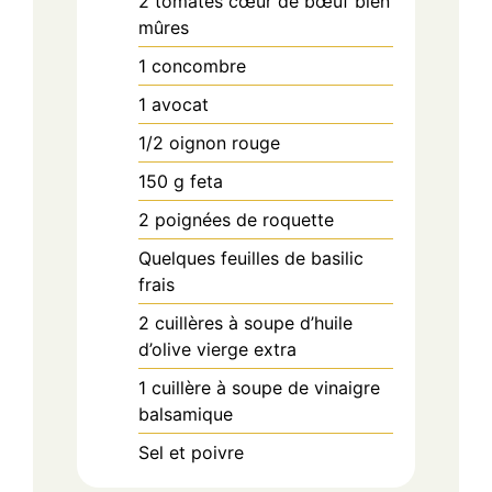
2
tomates cœur de bœuf bien
mûres
1
concombre
1
avocat
1/2
oignon rouge
150
g
feta
2
poignées
de roquette
Quelques
feuilles de basilic
frais
2
cuillères à soupe
d’huile
d’olive vierge extra
1
cuillère à soupe
de vinaigre
balsamique
Sel et poivre