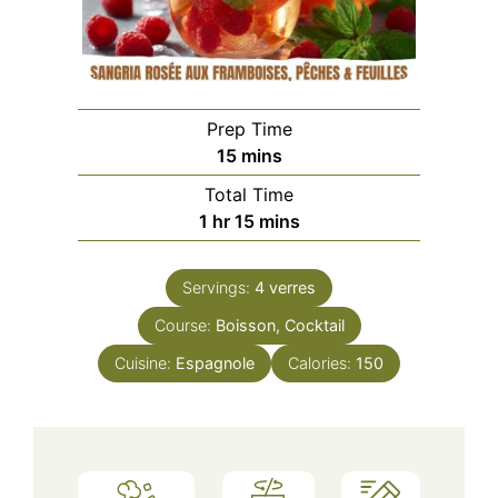
Prep Time
minutes
15
mins
Total Time
hour
minutes
1
hr
15
mins
Servings:
4
verres
Course:
Boisson, Cocktail
Cuisine:
Espagnole
Calories:
150