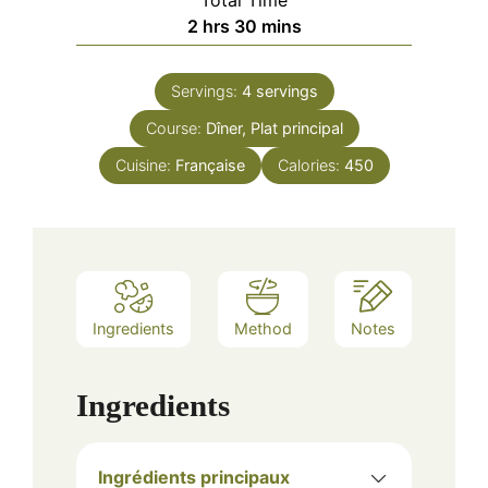
hours
minutes
2
hrs
30
mins
Servings:
4
servings
Course:
Dîner, Plat principal
Cuisine:
Française
Calories:
450
Ingredients
Method
Notes
Ingredients
Ingrédients principaux