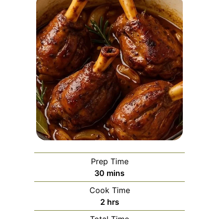
Prep Time
minutes
30
mins
Cook Time
hours
2
hrs
Total Time