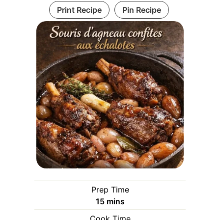
Print Recipe
Pin Recipe
Prep Time
minutes
15
mins
Cook Time