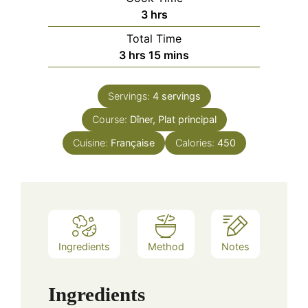
hours
3
hrs
Total Time
hours
minutes
3
hrs
15
mins
Servings:
4
servings
Course:
Dîner, Plat principal
Cuisine:
Française
Calories:
450
Ingredients
Method
Notes
Ingredients