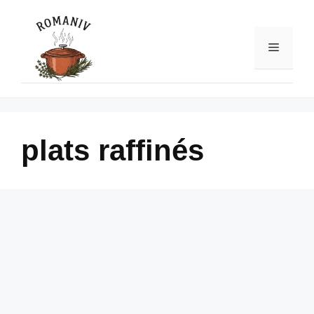
Skip
to
content
Menu
plats raffinés