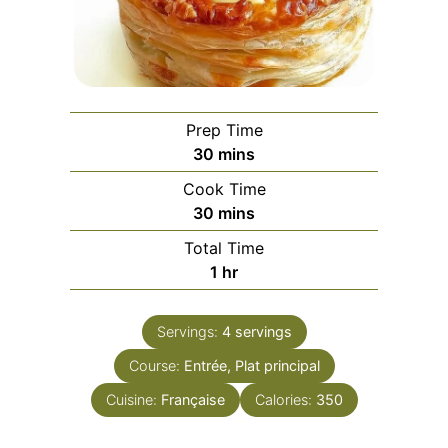
Prep Time
minutes
30
mins
Cook Time
minutes
30
mins
Total Time
hour
1
hr
Servings:
4
servings
Course:
Entrée, Plat principal
Cuisine:
Française
Calories:
350