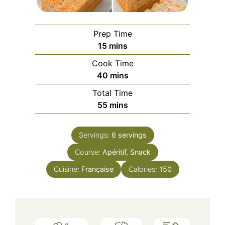
Prep Time
minutes
15
mins
Cook Time
minutes
40
mins
Total Time
minutes
55
mins
Servings:
6
servings
Course:
Apéritif, Snack
Cuisine:
Française
Calories:
150