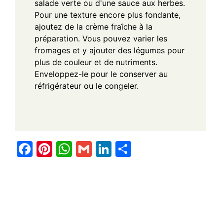
salade verte ou d'une sauce aux herbes.
Pour une texture encore plus fondante,
ajoutez de la crème fraîche à la
préparation. Vous pouvez varier les
fromages et y ajouter des légumes pour
plus de couleur et de nutriments.
Enveloppez-le pour le conserver au
réfrigérateur ou le congeler.
F
Pi
W
G
Li
S
a
nt
h
m
n
h
c
er
at
ail
k
ar
e
e
s
e
e
b
st
A
dI