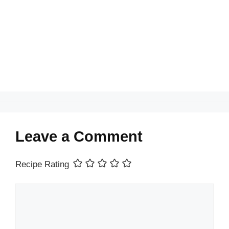
o
p
n
o
p
k
Leave a Comment
Recipe Rating
Comment